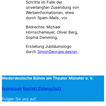
Schritte im Falle der
unverlangten Zusendung von
Werbeinformationen, etwa
durch Spam-Mails, vor.
Bildrechte: Michael
Hörnschemeyer, Oliver Berg,
Sophia Demming,
Erstellung Jubiläumslogo
durch
SimonGeorges.design
.
Niederdeutsche Bühne am Theater Münster e. V.
Impressum
Kontakt
Datenschutz
Folgen Sie uns auf: