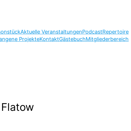
sonstück
Aktuelle Veranstaltungen
Podcast
Repertoire
angene Projekte
Kontakt
Gästebuch
Mitgliederbereich
 Flatow